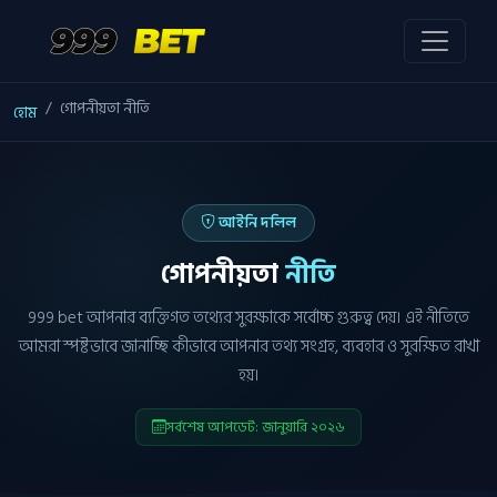
গোপনীয়তা নীতি
হোম
আইনি দলিল
গোপনীয়তা
নীতি
999 bet আপনার ব্যক্তিগত তথ্যের সুরক্ষাকে সর্বোচ্চ গুরুত্ব দেয়। এই নীতিতে
আমরা স্পষ্টভাবে জানাচ্ছি কীভাবে আপনার তথ্য সংগ্রহ, ব্যবহার ও সুরক্ষিত রাখা
হয়।
সর্বশেষ আপডেট: জানুয়ারি ২০২৬