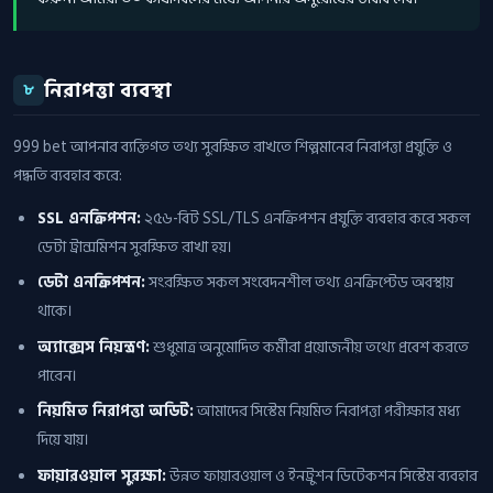
নিরাপত্তা ব্যবস্থা
৮
999 bet আপনার ব্যক্তিগত তথ্য সুরক্ষিত রাখতে শিল্পমানের নিরাপত্তা প্রযুক্তি ও
পদ্ধতি ব্যবহার করে:
SSL এনক্রিপশন:
২৫৬-বিট SSL/TLS এনক্রিপশন প্রযুক্তি ব্যবহার করে সকল
ডেটা ট্রান্সমিশন সুরক্ষিত রাখা হয়।
ডেটা এনক্রিপশন:
সংরক্ষিত সকল সংবেদনশীল তথ্য এনক্রিপ্টেড অবস্থায়
থাকে।
অ্যাক্সেস নিয়ন্ত্রণ:
শুধুমাত্র অনুমোদিত কর্মীরা প্রয়োজনীয় তথ্যে প্রবেশ করতে
পারেন।
নিয়মিত নিরাপত্তা অডিট:
আমাদের সিস্টেম নিয়মিত নিরাপত্তা পরীক্ষার মধ্য
দিয়ে যায়।
ফায়ারওয়াল সুরক্ষা:
উন্নত ফায়ারওয়াল ও ইনট্রুশন ডিটেকশন সিস্টেম ব্যবহার