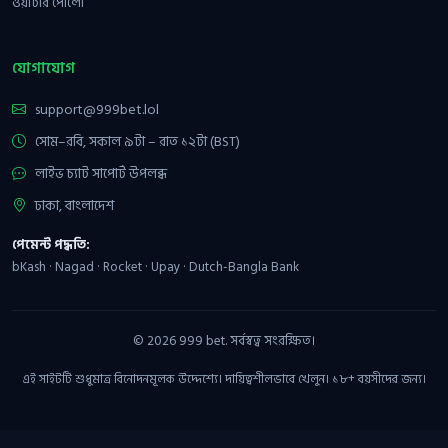
ওয়াটার পোলো
যোগাযোগ
support@999bet.lol
সোম–রবি, সকাল ৯টা – রাত ১২টা (BST)
লাইভ চ্যাট সাপোর্ট উপলব্ধ
ঢাকা, বাংলাদেশ
পেমেন্ট পদ্ধতি:
bKash · Nagad · Rocket · Upay · Dutch-Bangla Bank
© 2026 999 bet. সর্বস্বত্ব সংরক্ষিত।
এই সাইটটি শুধুমাত্র বিনোদনমূলক উদ্দেশ্যে। দায়িত্বশীলভাবে খেলুন। ১৮+ বয়সীদের জন্য।