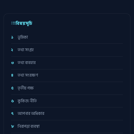
বিষয়সূচি
ভূমিকা
১
তথ্য সংগ্রহ
২
তথ্য ব্যবহার
৩
তথ্য সংরক্ষণ
৪
তৃতীয় পক্ষ
৫
কুকিজ নীতি
৬
আপনার অধিকার
৭
নিরাপত্তা ব্যবস্থা
৮