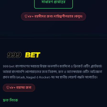
সাধারণ প্রশ্নোত্তর
১৮+ বয়সীদের জন্য। দায়িত্বশীলভাবে খেলুন।
999 bet বাংলাদেশের সবচেয়ে বিশ্বস্ত অনলাইন ক্যাসিনো ও ক্রিকেট বেটিং প্ল্যাটফর্ম।
আমরা বাংলাদেশি খেলোয়াড়দের জন্য নিরাপদ, দ্রুত ও আনন্দদায়ক বেটিং অভিজ্ঞতা
প্রদান করি। bKash, Nagad ও Rocket-সহ সব স্থানীয় পেমেন্ট পদ্ধতি সাপোর্টেড।
১৮+ বয়সের জন্য
দ্রুত লিংক