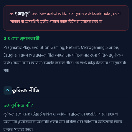
গুরুত্বপূর্ণ:
999 bet কখনো আপনার ব্যক্তিগত তথ্য বিজ্ঞাপনদাতা, ডেটা
ব্রোকার বা অসংশ্লিষ্ট তৃতীয় পক্ষের কাছে বিক্রি বা হস্তান্তর করে না।
৫.৪ গেম প্রদানকারী
Pragmatic Play, Evolution Gaming, NetEnt, Microgaming, Spribe,
Ezugi-এর মতো গেম প্রদানকারীরা তাদের গেম পরিচালনার জন্য সীমিত প্রযুক্তিগত
তথ্য (যেমন সেশন আইডি) ব্যবহার করতে পারে। এই তথ্য ব্যক্তিগতভাবে শনাক্তযোগ্য
নয়।
কুকিজ নীতি
৬
৬.১ কুকিজ কী?
কুকিজ হলো ছোট টেক্সট ফাইল যা আপনার ব্রাউজারে সংরক্ষিত হয়। এগুলো
আমাদের প্ল্যাটফর্মকে আপনার পছন্দ মনে রাখতে এবং আপনার অভিজ্ঞতা উন্নত
করতে সাহায্য করে।