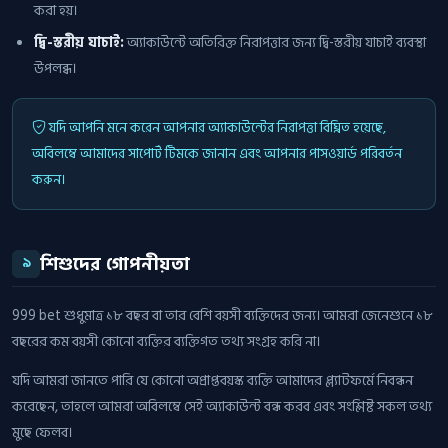
করা হয়।
দ্বি-স্তরীয় যাচাই:
অ্যাকাউন্টে অতিরিক্ত নিরাপত্তার জন্য দ্বি-স্তরীয় যাচাই ব্যবস্থা
উপলব্ধ।
যদি আপনি মনে করেন আপনার অ্যাকাউন্টের নিরাপত্তা বিঘ্নিত হয়েছে,
অবিলম্বে আমাদের সাপোর্ট টিমকে জানান এবং আপনার পাসওয়ার্ড পরিবর্তন
করুন।
শিশুদের গোপনীয়তা
৯
999 bet শুধুমাত্র ১৮ বছর বা তার বেশি বয়সী ব্যক্তিদের জন্য। আমরা জেনেশুনে ১৮
বছরের কম বয়সী কোনো ব্যক্তির ব্যক্তিগত তথ্য সংগ্রহ করি না।
যদি আমরা জানতে পারি যে কোনো অপ্রাপ্তবয়স্ক ব্যক্তি আমাদের প্ল্যাটফর্মে নিবন্ধন
করেছেন, তাহলে আমরা অবিলম্বে সেই অ্যাকাউন্ট বন্ধ করব এবং সংশ্লিষ্ট সকল তথ্য
মুছে ফেলব।