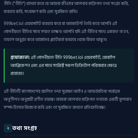
নীতি ("নীতি") ব্যাখ্যা করে যে আমরা কীভাবে আপনার ব্যক্তিগত তথ্য সংগ্রহ করি,
ব্যবহার করি, সংরক্ষণ করি এবং সুরক্ষিত রাখি।
999bet.lol ওয়েবসাইট ব্যবহার করে বা অ্যাকাউন্ট তৈরি করে আপনি এই
গোপনীয়তা নীতির সাথে সম্মত হচ্ছেন। আপনি যদি এই নীতির সাথে একমত না হন,
তাহলে অনুগ্রহ করে আমাদের প্ল্যাটফর্ম ব্যবহার থেকে বিরত থাকুন।
প্রযোজ্যতা:
এই গোপনীয়তা নীতি 999bet.lol ওয়েবসাইট, মোবাইল
অ্যাপ্লিকেশন এবং এর সাথে সংশ্লিষ্ট সকল ডিজিটাল পরিষেবার ক্ষেত্রে
প্রযোজ্য।
এই নীতিটি বাংলাদেশের প্রচলিত তথ্য সুরক্ষা আইন ও আন্তর্জাতিক সর্বোত্তম
অনুশীলন অনুযায়ী প্রণীত হয়েছে। আমরা আপনার ব্যক্তিগত তথ্যকে একটি মূল্যবান
সম্পদ হিসেবে বিবেচনা করি এবং তা সুরক্ষিত রাখতে প্রতিশ্রুতিবদ্ধ।
তথ্য সংগ্রহ
২