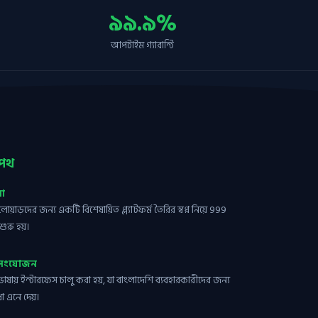
৯৯.৯%
আপটাইম গ্যারান্টি
াপথ
না
য়াড়দের জন্য একটি বিশেষায়িত প্ল্যাটফর্ম তৈরির স্বপ্ন নিয়ে 999
শুরু হয়।
া সংযোজন
া ভাষায় ইন্টারফেস চালু করা হয়, যা বাংলাদেশি ব্যবহারকারীদের জন্য
ধা এনে দেয়।