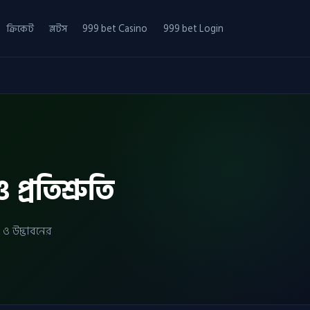
ক্রিকেট
স্লটস
999 bet Casino
999 bet Login
 প্রতিশ্রুতি
 ও উদ্ভাবনের