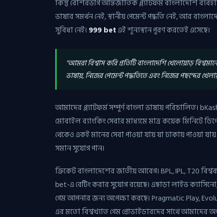
কিন্তু বেশিরভাগ আন্তর্জাতিক প্ল্যাটফর্ম বাংলাদেশি ব্য
ভাষার সমর্থন নেই, স্থানীয় পেমেন্ট পদ্ধতি নেই, আর বাংল
সুবিধা নেই।
999 bet
এই শূন্যস্থান পূরণ করতেই এসেছে।
"আমরা বিশ্বাস করি প্রতিটি বাংলাদেশি খেলোয়াড় বিশ্বমা
ভাষায়, নিজের পেমেন্ট পদ্ধতিতে এবং নিজের পছন্দের খেলায
আমাদের প্ল্যাটফর্ম সম্পূর্ণ বাংলা ভাষায় পরিচালিত। b
মোবাইল ব্যাংকিং সেবার মাধ্যমে মাত্র কয়েক মিনিটে ডি
থেকেও একই মানের সেবা পাওয়া যায় যা ঢাকায় পাওয়া যা
সমান সুযোগ পান।
ক্রিকেট বাংলাদেশের জাতীয় আবেগ। BPL, IPL, T20 বিশ্ব
bet-এ বেটিং করার সুযোগ রয়েছে। এছাড়া লাইভ ক্যাসিন
গেম আপনার জন্য অপেক্ষা করছে। Pragmatic Play, Evol
এর মতো বিশ্বখ্যাত গেম প্রোভাইডারদের সাথে আমাদের অ