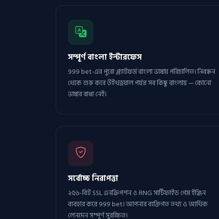
সম্পূর্ণ বাংলা ইন্টারফেস
999 bet-এর পুরো প্ল্যাটফর্ম বাংলা ভাষায় পরিচালিত। নিবন্ধন
থেকে শুরু করে উইথড্রয়াল পর্যন্ত সব কিছু বাংলায় — কোনো
ভাষার বাধা নেই।
সর্বোচ্চ নিরাপত্তা
২৫৬-বিট SSL এনক্রিপশন ও RNG সার্টিফাইড গেম ইঞ্জিন
ব্যবহার করে 999 bet। আপনার ব্যক্তিগত তথ্য ও আর্থিক
লেনদেন সম্পূর্ণ সুরক্ষিত।