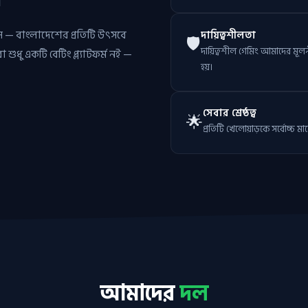
।
দায়িত্বশীলতা
স — বাংলাদেশের প্রতিটি উৎসবে
🛡️
দায়িত্বশীল গেমিং আমাদের মূ
ধু একটি বেটিং প্ল্যাটফর্ম নই —
হয়।
সেবার শ্রেষ্ঠত্ব
🌟
প্রতিটি খেলোয়াড়কে সর্বোচ্চ ম
আমাদের
দল