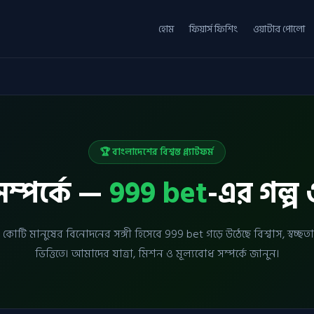
হোম
ফিয়ার্স ফিশিং
ওয়াটার পোলো
🏆 বাংলাদেশের বিশ্বস্ত প্ল্যাটফর্ম
ম্পর্কে —
999 bet
-এর গল্প ও
কোটি মানুষের বিনোদনের সঙ্গী হিসেবে 999 bet গড়ে উঠেছে বিশ্বাস, স্বচ্ছতা
ভিত্তিতে। আমাদের যাত্রা, মিশন ও মূল্যবোধ সম্পর্কে জানুন।