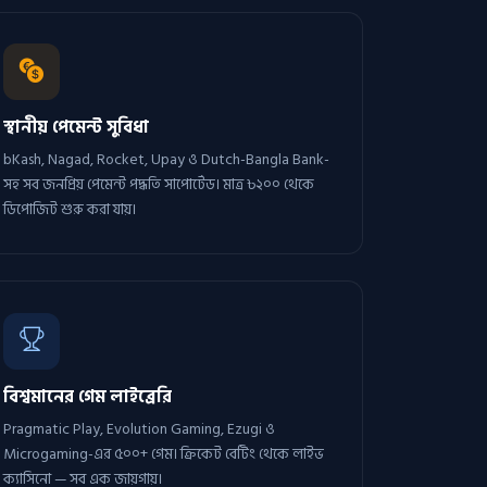
স্থানীয় পেমেন্ট সুবিধা
bKash, Nagad, Rocket, Upay ও Dutch-Bangla Bank-
সহ সব জনপ্রিয় পেমেন্ট পদ্ধতি সাপোর্টেড। মাত্র ৳২০০ থেকে
ডিপোজিট শুরু করা যায়।
বিশ্বমানের গেম লাইব্রেরি
Pragmatic Play, Evolution Gaming, Ezugi ও
Microgaming-এর ৫০০+ গেম। ক্রিকেট বেটিং থেকে লাইভ
ক্যাসিনো — সব এক জায়গায়।