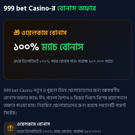
999 bet Casino-র
বোনাস অফার
🎁 ওয়েলকাম বোনাস
১০০%
ম্যাচ বোনাস
প্রথম ডিপোজিটে ১০০% পর্যন্ত বোনাস পান। সর্বোচ্চ ৳১০,০০০ পর্যন্ত।
999 bet Casino নতুন ও পুরনো উভয় খেলোয়াড়দের জন্য আকর্ষণীয়
বোনাস অফার করে। ঈদ, পহেলা বৈশাখ ও বিজয় দিবসে বিশেষ প্রমোশনাল
অফার পাওয়া যায়। নিয়মিত খেলোয়াড়দের জন্য রয়েছে লয়্যালটি পয়েন্ট
সিস্টেম।
ওয়েলকাম বোনাস
প্রথম ডিপোজিটে ১০০% ম্যাচ বোনাস, সর্বোচ্চ ৳১০,০০০।