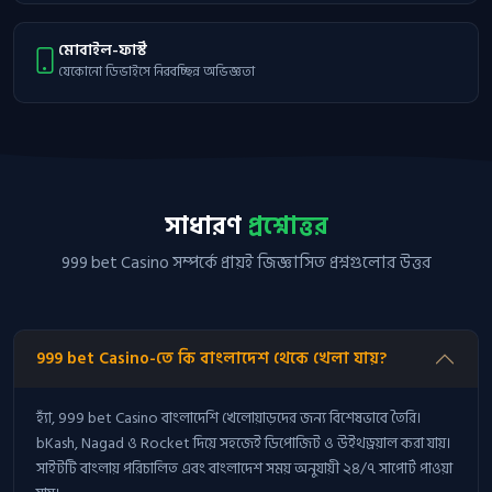
মোবাইল-ফার্স্ট
যেকোনো ডিভাইসে নিরবচ্ছিন্ন অভিজ্ঞতা
সাধারণ
প্রশ্নোত্তর
999 bet Casino সম্পর্কে প্রায়ই জিজ্ঞাসিত প্রশ্নগুলোর উত্তর
999 bet Casino-তে কি বাংলাদেশ থেকে খেলা যায়?
হ্যাঁ, 999 bet Casino বাংলাদেশি খেলোয়াড়দের জন্য বিশেষভাবে তৈরি।
bKash, Nagad ও Rocket দিয়ে সহজেই ডিপোজিট ও উইথড্রয়াল করা যায়।
সাইটটি বাংলায় পরিচালিত এবং বাংলাদেশ সময় অনুযায়ী ২৪/৭ সাপোর্ট পাওয়া