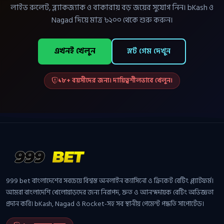
লাইভ রুলেট, ব্ল্যাকজ্যাক ও বাকারায় বড় জয়ের সুযোগ নিন। bKash ও
Nagad দিয়ে মাত্র ৳২০০ থেকে শুরু করুন।
এখনই খেলুন
স্লট গেম দেখুন
১৮+ বয়সীদের জন্য। দায়িত্বশীলভাবে খেলুন।
999 bet বাংলাদেশের সবচেয়ে বিশ্বস্ত অনলাইন ক্যাসিনো ও ক্রিকেট বেটিং প্ল্যাটফর্ম।
আমরা বাংলাদেশি খেলোয়াড়দের জন্য নিরাপদ, দ্রুত ও আনন্দদায়ক বেটিং অভিজ্ঞতা
প্রদান করি। bKash, Nagad ও Rocket-সহ সব স্থানীয় পেমেন্ট পদ্ধতি সাপোর্টেড।