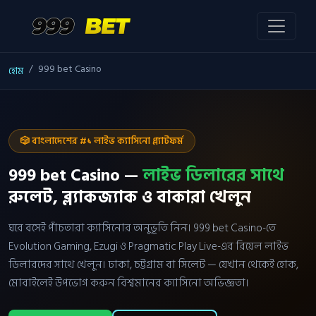
999 bet Casino
হোম
🎲 বাংলাদেশের #১ লাইভ ক্যাসিনো প্ল্যাটফর্ম
999 bet Casino —
লাইভ ডিলারের সাথে
রুলেট, ব্ল্যাকজ্যাক ও বাকারা খেলুন
ঘরে বসেই পাঁচতারা ক্যাসিনোর অনুভূতি নিন। 999 bet Casino-তে
Evolution Gaming, Ezugi ও Pragmatic Play Live-এর রিয়েল লাইভ
ডিলারদের সাথে খেলুন। ঢাকা, চট্টগ্রাম বা সিলেট — যেখান থেকেই হোক,
মোবাইলেই উপভোগ করুন বিশ্বমানের ক্যাসিনো অভিজ্ঞতা।