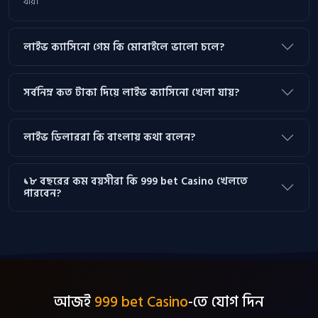
যায়।
লাইভ ক্যাসিনো গেম কি মোবাইলে ভালো চলে?
সর্বনিম্ন কত টাকা দিয়ে লাইভ ক্যাসিনো খেলা যায়?
লাইভ ডিলাররা কি বাংলায় কথা বলেন?
১৮ বছরের কম বয়সীরা কি 999 bet Casino খেলতে
পারবেন?
আজই
999 bet Casino
-তে যোগ দিন