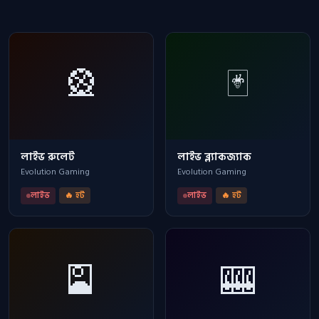
🎡
🃏
লাইভ রুলেট
লাইভ ব্ল্যাকজ্যাক
Evolution Gaming
Evolution Gaming
🔥 হট
🔥 হট
লাইভ
লাইভ
🎴
🎰